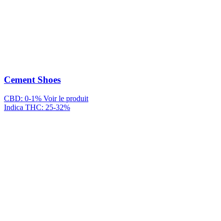
Cement Shoes
CBD: 0-1%
Voir le produit
Indica
THC: 25-32%