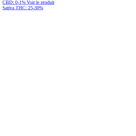
CBD: 0-1%
Voir le produit
Sativa
THC: 25-30%