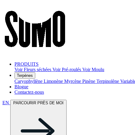
PRODUITS
Voir Fleurs séchées
Voir Pré-roulés
Voir Moulu
Terpènes
Caryophyllène
Limonène
Myrcène
Pinène
Terpinolène
Variabl
Blogue
Contactez-nous
EN
PARCOURIR PRÈS DE MOI